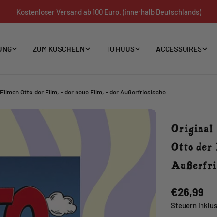
Kostenloser Versand ab 100 Euro. (innerhalb Deutschlands)
UNG
ZUM KUSCHELN
TO HUUS
ACCESSOIRES
Filmen Otto der Film, - der neue Film, - der Außerfriesische
Original
Otto der 
Außerfri
Reguläre
€26,99
Preis
Steuern inklus