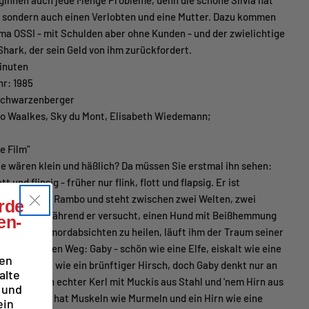
ginnen auch jede Menge Probleme, denn die schöne Silvia hat
d, sondern auch einen Verlobten und eine Mutter. Dazu kommen
ma OSSI - mit Schulden aber ohne Kunden - und der zwielichtige
Shark, der sein Geld von ihm zurückfordert.
Minuten
hr: 1985
Schwarzenberger
tto Waalkes, Sky du Mont, Elisabeth Wiedemann;
e Film"
ie wären klein und häßlich? Da müssen Sie erstmal ihn sehen:
att und flipsig - früher nur flink, flott und flapsig. Er ist
 Antwort auf Rambo und steht zwischen zwei Welten, zwei
erde
ei Tieren. Während er versucht, einen Hund mit Beißhemmung
en-
 mit Selbstmordabsichten zu heilen, läuft ihm der Traum seiner
chte über den Weg: Gaby - schön wie eine Elfe, eiskalt wie eine
ren
 Otti balzt wie ein brünftiger Hirsch, doch Gaby denkt nur an
alte
biator - ein echter Kerl mit Muckis aus Stahl und 'nem Hirn aus
 und
Naja, Otto hat Muskeln wie Murmeln und ein Hirn wie eine
ein