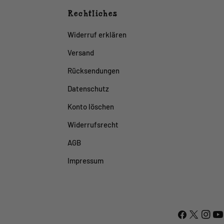
Rechtliches
Widerruf erklären
Versand
Rücksendungen
Datenschutz
Konto löschen
Widerrufsrecht
AGB
Impressum
Facebook
X
Instag
You