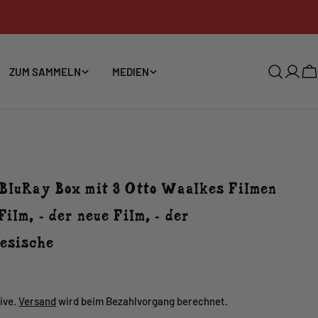
ZUM SAMMELN
MEDIEN
Anme
W
 BluRay Box mit 3 Otto Waalkes Filmen
Film, - der neue Film, - der
esische
r
ive.
Versand
wird beim Bezahlvorgang berechnet.