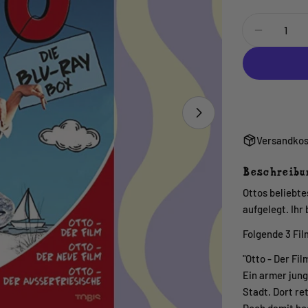
Menge
MENGE 
Versandkos
Beschreibu
Ottos beliebte
aufgelegt. Ih
Folgende 3 Fil
"Otto - Der Fil
Ein armer jun
Stadt. Dort re