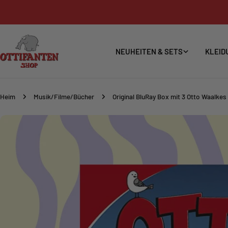
Zum
Inhalt
springen
NEUHEITEN & SETS
KLEID
Heim
Musik/Filme/Bücher
Original BluRay Box mit 3 Otto Waalkes 
Springe
zu
den
Produktinformationen