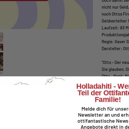
Doch damit be
nicht nur Gel
noch Ottos Fir
Geldverleiher 
Laufzeit: 83 
Produktionsja
Regie: Xaver 
Darsteller: O
"Otto - Der neu
Sie glauben, S
Otto - flonk, fl
Ostfrieslands
Holladahiti - W
Frauen und zw
Teil der Ottifant
und eine Katze
Familie!
schlaflosen Nä
Melde dich für unse
Hundeschnauze.
Newsletter an und erh
Amboss, den Ra
ottifantastische News
Schaumgummi. 
Angebote direkt in d