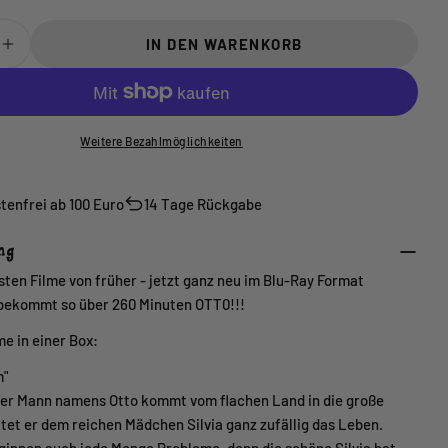
IN DEN WARENKORB
FÜR ORIGINAL BLURAY BOX MIT 3 OTTO WAALKE
MENGE FÜR ORIGINAL BLURAY BOX MIT 3 OTTO
Weitere Bezahlmöglichkeiten
tenfrei ab 100 Euro
14 Tage Rückgabe
ng
sten Filme von früher - jetzt ganz neu im Blu-Ray Format
r bekommt so über 260 Minuten OTT0!!!
me in einer Box:
m"
ger Mann namens Otto kommt vom flachen Land in die große
ttet er dem reichen Mädchen Silvia ganz zufällig das Leben.