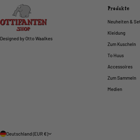
Produkte
Neuheiten & Se
Kleidung
Designed by Otto Waalkes
Zum Kuscheln
To Huus
Accessoires
Zum Sammeln
Medien
L
Deutschland (EUR €)